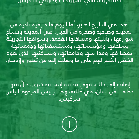
الغنـائم ومتـلفي المزروعـات وحـارقي الأغـراس.
هذا في التــاريخ الغـابر، أما اليوم فالحـازمية نـاحية من
المدينـة وضـاحية وصخـرة من الجبـل: هي المدينـة بإتـسـاع
شوارعهـا ، بأبنيتها ومساكنها الفخمة، بأسواقهـا التـجاريـّــة،
بسـاحـاتهـا ومؤسسـاتـهـا، بمستـشفيـاتهـا وجمعيـاتـهـا،
بمصـارفهـا ومدارسهـا وجـامعـاتـهـا، وبسـاكنيهـا الذي يعود
الفضل الكبير لهم على ما وصلت إليه من تطور وإزدهـار.
إضافة إلى ذلـك، فهي مدينـة إنسـانية كبرى، حــلّ فيهـا
عظمـاء من لبنـان، في طليعتـهـم الرئيس المرحوم الياس
سركيس.