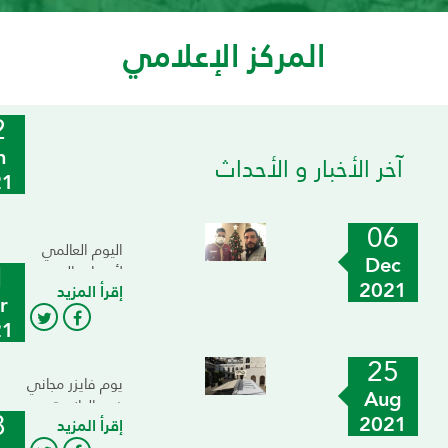
المركز الإعلامي
2
n
آخر الأخبار و الأحداث
21
06
اليوم العالمي
Dec
1
لأصحاب الهمم
2021
إقرأ المزيد
r
21
25
يوم فايزر مجاني
Aug
في الحازمية
8
2021
إقرأ المزيد
بالتعاون مع