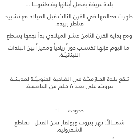
بلدة عريقة بفضل أبنائها وقاطنيهـــــــا ...
ظهرت معـالمهـا في القرن الثالث قبل الميلاد مع تشييد
قناطر زبيده.
ومع بداية القرن الثامن عشر الميلادي بدأ نجمها يسطع
امـا اليوم فإنهـا تكتسب دوراً ريادياً ومميزاً بين البلدات
اللبنانيـّــة.
تـــقع بلـدة الحــــازميـّـــة في الضـاحية الجنـوبيـّـــة لمديــنــــة
بيروت، على بعــد 6 كـلم من العـاصمــة.
حدودهـــــــــــــا :
شمــــــالاً: نـهـر بيروت وبولفـار سن الفيـل - تـقـاطع
الشفروليه.