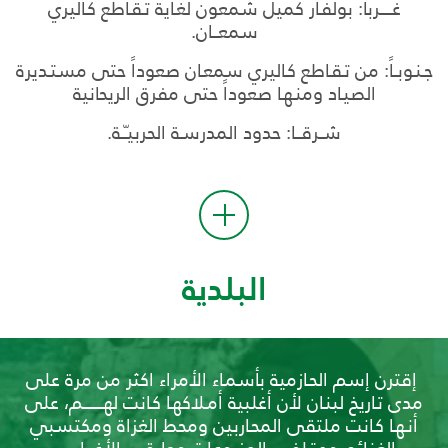
غــــــرباً: بولفـار كميل شمعون لغـاية تـقـاطع كـاليري
سمعـــان.
جـنـوبــاً: من تـقـاطع كـاليري سمعـان صعوداً حتى مستـديرة
الصيـاد ومنـهـا صعوداً حتى مفرق الريحانية
شــرقـــا: حدود المدرسـة الحربيـّــة.
البلدية
إقترن إسم الحـازمية بأسمـاء الأمراء اكثر من مرة على
مدى تـاريخ لبنـان لأن أغلبية أمـلاكهـا كـانت لهــــــــــم، على
أنـهـا كـانت ملتقى المحـاربين ومحط الغزاة ومكتسبي