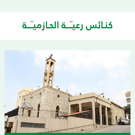
كنـائس رعيـّـــة الحـازميـّـــة