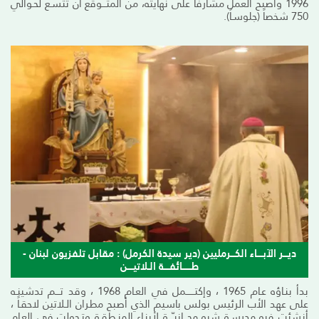
1996 واصبح العمل مشارفاً على نهايته، من المتـــوقع ان تتسـع لحـوالي
750 شخصاً (جلوسـاً).
ديـــر الآبــــاء الكـــرمليين (دير سيدة الكرمل) : مقابل تلفزيون لبنان -
طــــــائفــــة الـلاتيــــن
بدأ بنـاؤه عـام 1965 ، وإكتــــــمل في العـام 1968 ، وقد تـــم تدشينـه
على عهد الأب الرئيس بولس باسيم الذي أصبح مطران الـلاتين لاحقـاً ،
أنشئت فيه مدرسـة شبه مجـــانيـّـــة لأبنـاء المنـطقـة وتـحولت في العـام