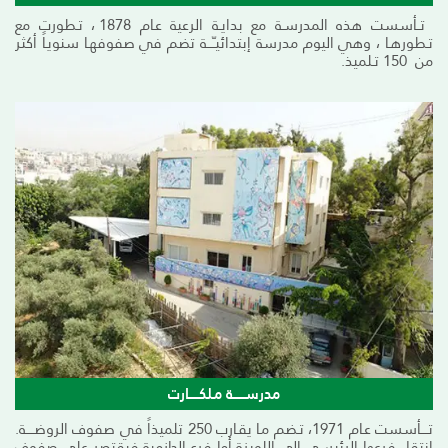
تــأسست هذه المدرسـة مع بدايـة الرعية عـام 1878 ، تـطورت مع
تـطورهـا ، وهي اليوم مدرسة إبتدائيـّـــة تضم في صفوفهـا سنويـاً أكثر
من 150 تـلميذ.
مدرســــــة مـلكـــــارت
تــــأسست عـام 1971، تـضم مـا يقـارب 250 تلميذاً في صفوف الروضــــة.
إنتقل فرعها الرئيسي إلى اللويزة أما فرع الحازمية فيقتصر على صفوف