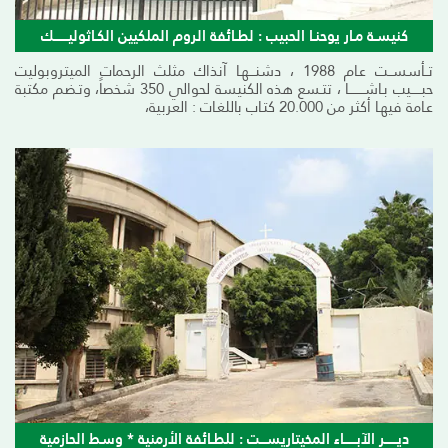
كنيسـة مـار يوحنـا الحبيب : لطـائفة الروم الملكيين الكـاثوليـــــــك
تــأسســت عـام 1988 ، دشنـــهـا آنذاك مثلث الرحمات الميتروبوليت
حبـــــيب بـاشــــــــا ، تتـسع هذه الكنيسة لحوالي 350 شخصاً، وتـضم مكتبة
عـامة فيهـا أكثر من 20.000 كتـاب باللغـات : العربية،
ديــــــر الآبــــــاء المخيتاريســـت : للطـائفة الأرمنية * وسط الحازمية