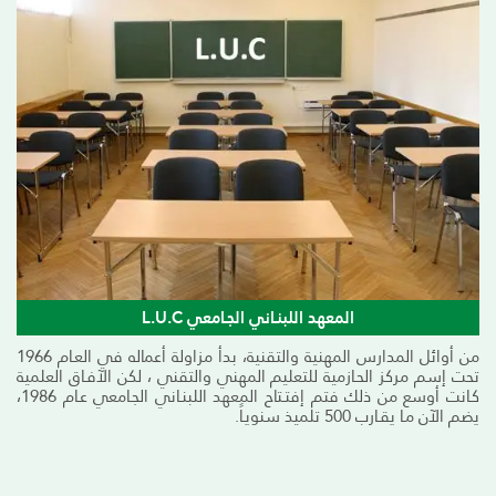
المعهد اللبنـاني الجـامعي L.U.C
من أوائل المدارس المهنية والتقنية، بدأ مزاولة أعماله في العـام 1966
تحت إسم مركز الحـازمية للتعليم المهني والتقني ، لكن الآفـاق العلمية
كـانت أوسع من ذلك فتم إفتـتاح المعهد اللبنـاني الجـامعي عـام 1986،
يضم الآن مـا يقـارب 500 تلميذ سنويـاً.