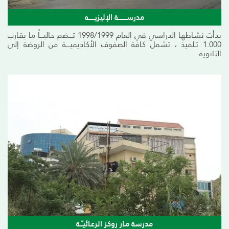
مدرســــــــة الإليزيــــــه
بدأت نشـاطهـا الدراسي في العـام 1998/1999 تــــضم حـاليــــاً مـا يقـارب
1.000 تـلميذ ، تشمل كـافة الصفوف الأكـاديميــــة من الروضة إلى
الثـانوية.
مدرسة مـار روكز الرعـائيـّــة