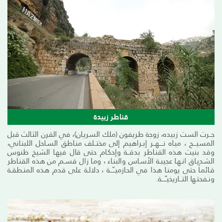
قناطر زبيدة
جــرت الست زبيده، زوجة طريفون (ملك السريـان)، في القرن الثـالث قبل
المسيـــح ، ميـاه نــــهــر إبـراهيم إلى مختــلف منـاطق السـاحل اللبنـاني،
وقد بنيت هذه القنـاطر بدقــة وإحكـام حتى قال فيهـا الشيخ طنوس
الشديـاق انـهـا عجيبـة الأسـاس والبنـاء ، ومـا زال قسـم من هذه القنـاطر
قـائمـاً حتى يومنـا هذا في الحـازميــّـــة ، دلالـة على قدم هذه المنـطقـة
ونـفحتـها التـــاريخيـّــــة.