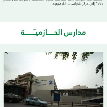
1999 إلى مركز للدراسـات الـلاهوتيـة.
مدارس الحــــــازميـّــــــــة