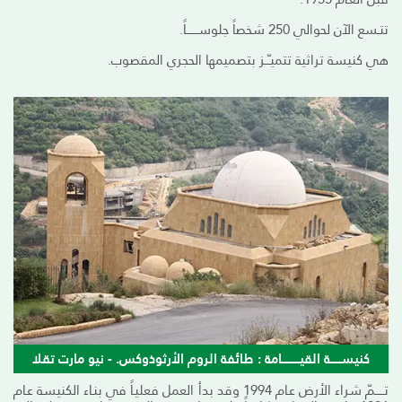
تتـسع الآن لحوالي 250 شخصاً جلوســـــــاً.
هي كنيسة تراثية تتميـّــز بتصميمها الحجري المقصوب.
كنيســــــة القيــــــــــامة : طائفة الروم الأرثوذوكس. - نيو مارت تقلا
تـــــمّ شراء الأرض عـام 1994 وقد بدأ العمل فعليـاً في بنـاء الكنيسة عـام