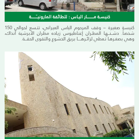
كنيسـة مـــــــــــار اليـاس : للطائفة المارونيــّــــــــة
كنيسة صغيرة – وقف المرحوم الياس العيراني، تتـسع لحوالي 150
شخصـاً. دشــنـــهـا المطـران إغنـاطيوس زيـاده مطران الأبرشية آنذاك،
وهي بصغـرهـا تـعطي لزائـرهـــــا بريق الخشوع والتقوى الحقـــة.