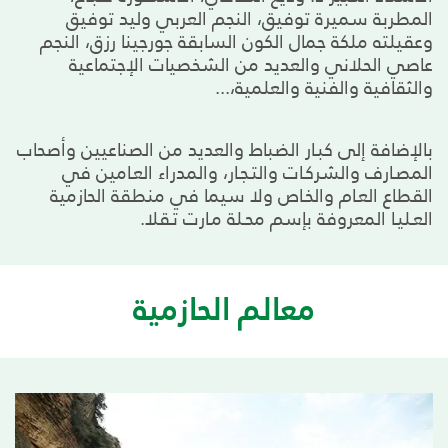
المطربة سميرة توفيق، النجم العربي وليد توفيق
وعقيلته ملكة جمال الكون السابقة جورجينا رزق، النجم
عاصي الحلاني والعديد من الشخصيات الإجتماعية
والثقافية والفنية والعلمية،...
بالإضافة إلى كبـار الضباط والعديد من الصناعيين وأصحاب
المصـارف والشركـات والتـجـار، والمدراء العـامين في
القطاع العـام والخـاص ولا سيما في منطقة الحازمية
العـليـا المعروفة بإسم محـلة مـارت تـقلا.
معالم الحازمية