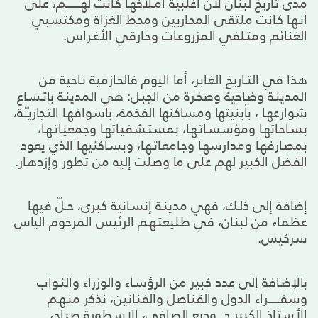
مدى تـاريخ لبنـان لأن أغلبية أمـلاكهـا كـانت لهــــــــــم، على
أنـهـا كـانت ملتقى المحـاربين ومحط الغزاة ومكتسبي
الغنـائم ومتـلفي المزروعـات وحـارقي الأغـراس.
هذا في التــاريخ الغـابر، أما اليوم فالحـازمية نـاحية من
المدينـة وضـاحية وصخـرة من الجبـل: هي المدينـة بإتـسـاع
شوارعهـا ، بأبنيتها ومساكنها الفخمة، بأسواقهـا التـجاريـّــة،
بسـاحـاتهـا ومؤسسـاتـهـا، بمستـشفيـاتهـا وجمعيـاتـهـا،
بمصـارفهـا ومدارسهـا وجـامعـاتـهـا، وبسـاكنيهـا الذي يعود
الفضل الكبير لهم على ما وصلت إليه من تطور وإزدهـار.
إضافة إلى ذلـك، فهي مدينـة إنسـانية كبرى، حــلّ فيهـا
عظمـاء من لبنـان، في طليعتـهـم الرئيس المرحوم الياس
سركيس.
بالإضـافة إلى عدد كبير من الرؤسـاء والوزراء والنـواب
وسفــــــــراء الدول والقنـاصل والفنـانين، نذكر منـهـم
الأستـاذ الكبير د. وديع الصـافي، الاسطورة صبـاح،