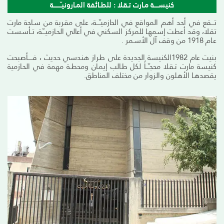
كنيســــة مـارت تـقلا : للطـائفة المـارونيـّـــــــة
تـــقع في أحد أهم المواقع في الحازميـّـــة، على مقربة من سـاحة مارت
تقلا، وقد أعطت إسمهـا للمركز السكني في أعالي الحـازميــّـة، تــأسست
عـام 1918 من وقف آل الأسـمر .
بنيت عام 1982الكنيسة الجديدة على طراز هندسي حديث ، فـــــأصبحت
كنيسة مارت تـقلا محجـّـــاً لكل طـالب إيمـان ومحطـة مهمة في الحـازمية
يقصدهـا الأهلون والزوار من مختلف المناطق.