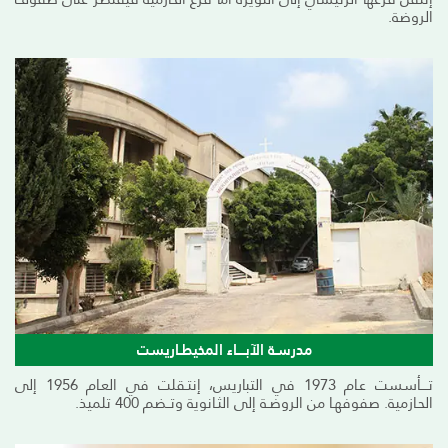
الروضة.
مدرسـة الآبــــاء المخيطـاريست
تــــأسست عـام 1973 في التباريس، إنتـقلت في العـام 1956 إلى
الحـازمية. صفوفهـا من الروضـة إلى الثـانوية وتــضم 400 تلميذ.