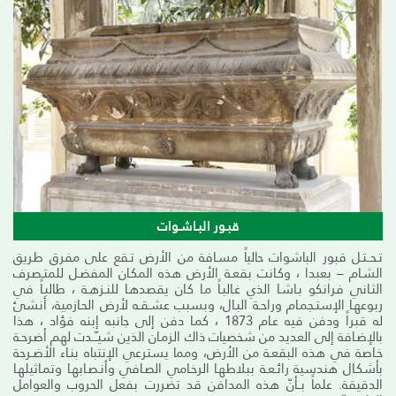
قبـور البـاشـوات
تـحــتـل قبور الباشوات حالياً مسـافة من الأرض تـقع على مفرق طريق
الشـام – بعبدا ، وكـانت بقعـة الأرض هذه المكـان المفضـل للمتـصرف
الثـاني فرانكو بـاشـا الذي غـالبـاً مـا كـان يقصدهـا للنـزهـة ، طالبـاً في
ربوعهـا الإستـجمـام وراحـة البـال، وبسبب عشـقـه لأرض الحـازمية، أنشئ
له قبراً ودفن فيه عـام 1873 ، كمـا دفن إلى جانبه إبنه فؤاد ، هذا
بالإضـافة إلى العديد من شخصيات ذاك الزمـان الذين شيـّــدت لهم أضرحـة
خـاصة في هذه البقعـة من الأرض، ومما يسترعي الإنتباه بنـاء الأضـرحة
بأشكـال هندسية رائـعـة ببلاطهـا الرخـامي الصـافي وأنـصـابهـا وتمـاثيلهـا
الدقيقة. علماً بــأنّ هذه المدافن قد تضررت بفعل الحروب والعوامل