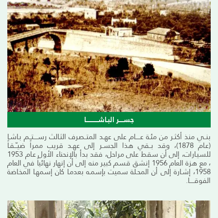
جســــر البـاشــــــــــــا
بنــي منذ أكثـر من مئـة عـــــام على عهـد المتــصرف الثـالث رســــتــم بـاشـا
(عـام 1878)، وقد بــقي هذا الجسـر إلى عهـد قريب ممراً ضيـّــقـاً
للسيـارات، إلى أن سقط على مراحل، فقد بدأ بالإنحناء الأول عـام 1953
، مع هزة العام 1956 إنشق قسم كبير منه إلى أن إنهار نهائياً في العام
1958، إشـارة إلى أن المحـلة سميت بإسمـه بعدمـا كان إسمهـا المخـاضة
الفوقـــــا.