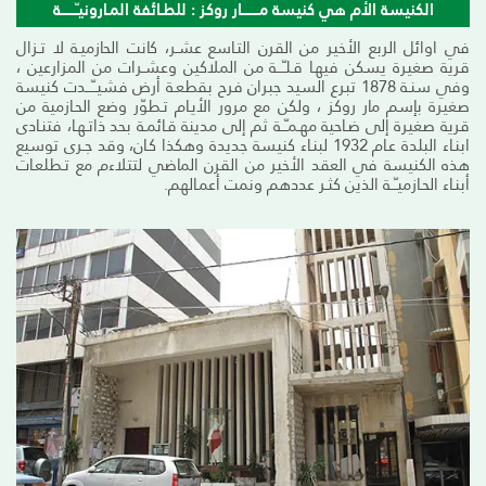
الكنيسة الأم هي كنيسة مــــــــار روكز : للطـائفة المـارونيـّـــــــة
في اوائل الربع الأخير من القرن التـاسع عشـر، كانت الحازميـة لا تـزال
قرية صغيرة يسكن فيهـا قـلـّـــة من الملاكين وعشـرات من المزارعين ،
وفي سنـة 1878 تبرع السيد جبران فرح بقطعـة أرض فشيــّـــدت كنيسة
صغيرة بإسم مار روكز ، ولكن مع مرور الأيـام تـطوّر وضع الحـازمية من
قرية صغيرة إلى ضـاحية مهـمـّــة ثم إلى مدينة قـائمـة بحد ذاتـهـا، فتنـادى
ابنـاء البلدة عـام 1932 لبنـاء كنيسة جديدة وهكذا كـان، وقد جـرى توسيع
هذه الكنيسة في العقد الأخير من القرن الماضي لتتلاءم مع تـطلعـات
أبنـاء الحـازميـّــة الذين كثـر عددهم ونمت أعمـالهم.