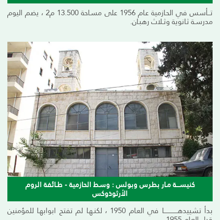
تـــأسس في الحـازمية عـام 1956 على مسـاحة 13.500 م2 ، يضم اليوم
مدرسـة ثـانوية وثـلاث رهبـان.
كنيســـة مـار بطرس وبولس : وسط الحازمية - طـائفة الروم
الأرثوذوكس
بدأ تشييدهــــــــــــــا في العـام 1950 ، لكنـهـا لم تفتح ابوابهـا للمؤمنين
قبل العـام 1955.