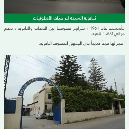
ثــــانوية السيدة للراهبـات الأنطونيـات
تــأسست عـام 1961 ، تتــراوح صفوفهـا بين الحضـانة والثـانوية ، تـضم
حوالي 1.300 تلميذ.
أصبح لهـا فرعـاً جديداً في الجمهور للصفوف الثانوية.